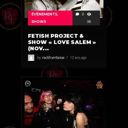
ÉVÈNEMENTS
,
0
SHOWS
98
FETISH PROJECT &
SHOW « LOVE SALEM »
(NOV...
by
rackframboise
12 ans ago