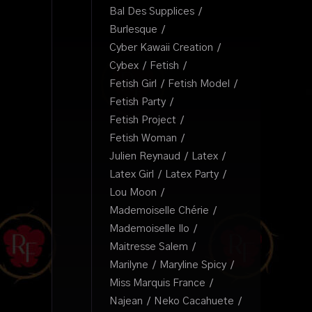
Bal Des Supplices
Burlesque
Cyber Kawaii Creation
Cybex
Fetish
Fetish Girl
Fetish Model
Fetish Party
Fetish Project
Fetish Woman
Julien Reynaud
Latex
Latex Girl
Latex Party
Lou Moon
Mademoiselle Chérie
Mademoiselle Ilo
Maitresse Salem
Marilyne
Maryline Spicy
Miss Marquis France
Najean
Neko Cacahuete