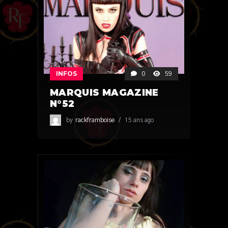
INFOS
0
59
MARQUIS MAGAZINE
N°52
by
rackframboise
15 ans ago