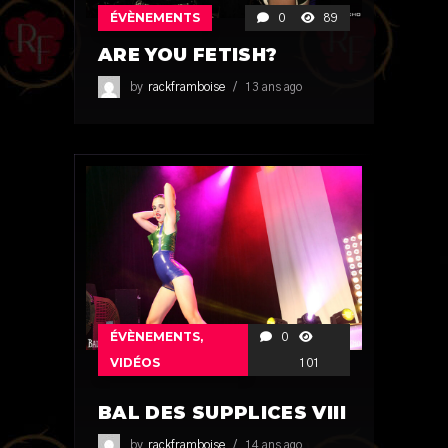
ÉVÈNEMENTS
0
89
ARE YOU FETISH?
by
rackframboise
13 ans ago
ÉVÈNEMENTS
,
0
VIDÉOS
101
BAL DES SUPPLICES VIII
by
rackframboise
14 ans ago