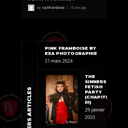
by
rackframboise
15 ans ago
PINK FRAMBOISE BY
EXA PHOTOGRAPHIE
21 mars 2024
THE
SINNERS
FETISH
DERNIERS ARTICLES
PARTY
(CHAPITRE
III)
29 janvier
2023