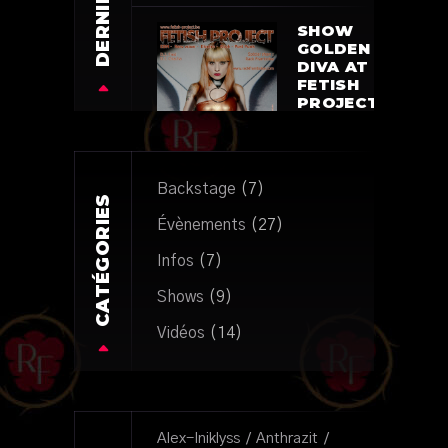
SHOW
GOLDEN
DIVA AT
FETISH
PROJECT
SEPTEMBER
22
23
Backstage
(7)
novembre
CATÉGORIES
2022
Évènements
(27)
Infos
(7)
Shows
(9)
Vidéos
(14)
Alex-Iniklyss
Anthrazit