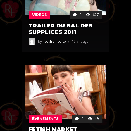
VIDÉOS
0
627
TRAILER DU BAL DES
SUPPLICES 2011
by
rackframboise
15 ans ago
ÉVÈNEMENTS
0
49
FETISH MARKET