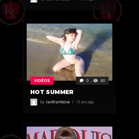
VIDÉOS
0
60
HOT SUMMER
by
rackframboise
15 ans ago