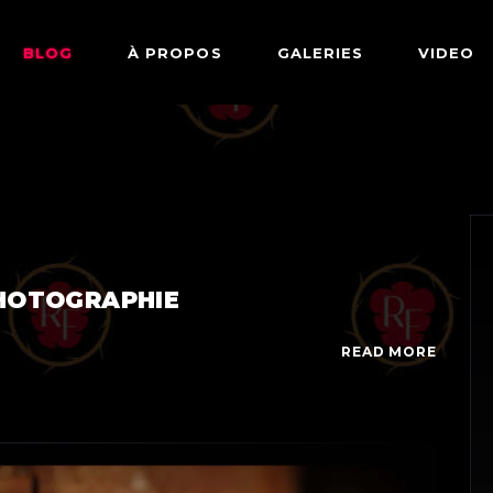
BLOG
À PROPOS
GALERIES
VIDEO
ARTWORKS
FETISH
LINGERIE
MODE
NU
PHOTOGRAPHIE
PIN-UP
PORTRAIT
READ MORE
D
SHIBARI