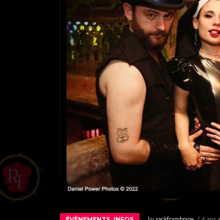
ÉVÈNEMENTS
INFOS
,
by
rackframboise
4 ans 