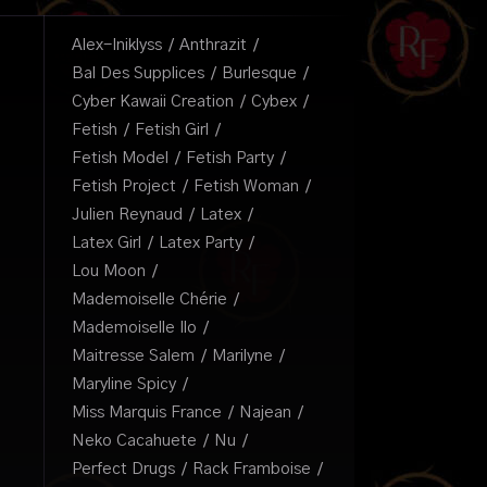
Alex-Iniklyss
Anthrazit
Bal Des Supplices
Burlesque
Cyber Kawaii Creation
Cybex
Fetish
Fetish Girl
Fetish Model
Fetish Party
Fetish Project
Fetish Woman
Julien Reynaud
Latex
Latex Girl
Latex Party
Lou Moon
Mademoiselle Chérie
Mademoiselle Ilo
Maitresse Salem
Marilyne
Maryline Spicy
Miss Marquis France
Najean
Neko Cacahuete
Nu
Perfect Drugs
Rack Framboise