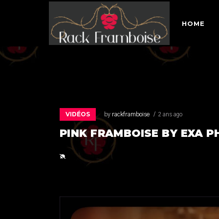
HOME
VIDÉOS
by
rackframboise
2 ans ago
PINK FRAMBOISE BY EXA 