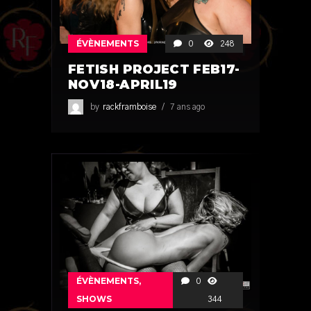
ÉVÈNEMENTS
0
248
FETISH PROJECT FEB17-
NOV18-APRIL19
by
rackframboise
7 ans ago
ÉVÈNEMENTS
,
0
SHOWS
344