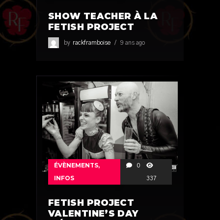
SHOW TEACHER À LA
FETISH PROJECT
by
rackframboise
9 ans ago
ÉVÈNEMENTS
,
0
INFOS
337
FETISH PROJECT
VALENTINE’S DAY