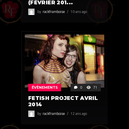
(FÉVRIER 201...
by
rackframboise
10 ans ago
ÉVÈNEMENTS
0
71
FETISH PROJECT AVRIL
2014
by
rackframboise
12 ans ago