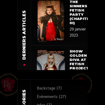
THE
SINNERS
FETISH
DERNIERS ARTICLES
PARTY
(CHAPITRE
III)
29 janvier
2023
SHOW
GOLDEN
DIVA AT
FETISH
PROJECT
SEPTEMBER
22
23
Backstage
(7)
novembre
CATÉGORIES
2022
Évènements
(27)