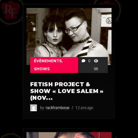
ÉVÈNEMENTS
,
0
SHOWS
98
FETISH PROJECT &
SHOW « LOVE SALEM »
(NOV...
by
rackframboise
12 ans ago