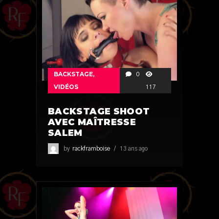
BACKSTAGE
,
0
VIDÉOS
117
BACKSTAGE SHOOT
AVEC MAÎTRESSE
SALEM
by
rackframboise
13 ans ago