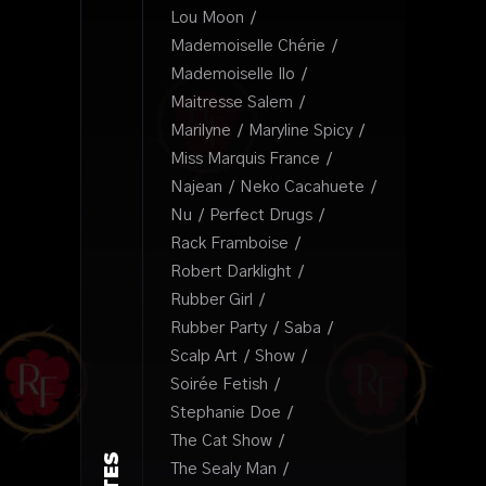
Lou Moon
Mademoiselle Chérie
Mademoiselle Ilo
Maitresse Salem
Marilyne
Maryline Spicy
Miss Marquis France
Najean
Neko Cacahuete
Nu
Perfect Drugs
Rack Framboise
Robert Darklight
Rubber Girl
Rubber Party
Saba
Scalp Art
Show
Soirée Fetish
Stephanie Doe
The Cat Show
The Sealy Man