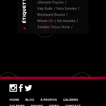
ÉTIQUETTES
Ultimate Psycho
Valy Bulle
Vera Sonoko
Westward Bound
Winnie Oo
Xel Anianka
Zombie Circus Show
HOME
BLOG
À PROPOS
GALERIES
GALERIES
SHOWS
VIDEO
CONTACT